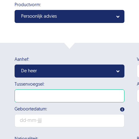
Productvorm:
Persoonlijk advies
Aanhef:
V
De heer
Tussenvoegsel:
A
Geboortedatum: