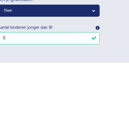
en je gescheiden?:
Nee
antal kinderen jonger dan 18: