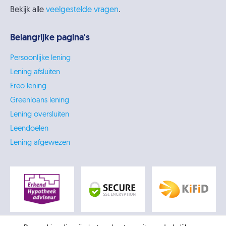
Bekijk alle
veelgestelde vragen
.
Belangrijke pagina's
Persoonlijke lening
Lening afsluiten
Freo lening
Greenloans lening
Lening oversluiten
Leendoelen
Lening afgewezen