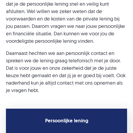
dat je de persoonlijke lening snel en veilig kunt
afsluiten. Wel willen we zeker weten dat de
voorwaarden en de kosten van de private lening bij
jou passen. Daarom vragen we naar jouw persoonlijke
en financiële situatie. Dan kunnen we voor jou de
voordeligste persoonlijke lening vinden.
Daarnaast hechten we aan persoonlijk contact en
spreken we de lening graag telefonisch met je door.
Dat is voor jouw en onze zekerheid dat je de juiste
keuze hebt gemaakt en dat jij je er goed bij voelt. Ook
naderhand kun je altijd contact met ons opnemen als
je vragen hebt.
Persoonlijke lening