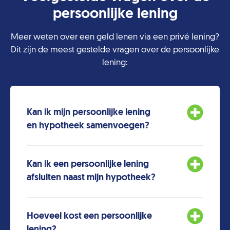
persoonlijke lening
Meer weten over een geld lenen via een privé lening?
Dit zijn de meest gestelde vragen over de persoonlijke
lening:
Kan ik mijn persoonlijke lening
en hypotheek samenvoegen?
Kan ik een persoonlijke lening
afsluiten naast mijn hypotheek?
Hoeveel kost een persoonlijke
lening?