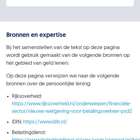
Bronnen en expertise
Bij het samenstellen van de tekst op deze pagina
wordt gebruik gemaakt van de volgende bronnen op
het gebied van geld lenen:
Op deze pagina verwijzen we naar de volgende
bronnen over de persoonlijke lening:
Rijksoverheid:
https://www.rijksoverheid.nl/onderwerpen/financiele-
sector/nieuwe-wetgeving-voor-betalingsverkeer-psd2
IDIN:
https://www.idin.nl/
Belastingdienst: