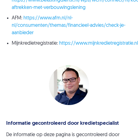
https://www.belastingdienst.nl/wps/wcm/connect/nl/k
aftrekken-met-verbouwingslening
AFM:
https://www.afm.nl/nl-
nl/consumenten/themas/financieel-advies/check-je-
aanbieder
Mijnkredietregistratie:
https://www.mijnkredietregistratie.
Informatie gecontroleerd door kredietspecialist
De informatie op deze pagina is gecontroleerd door