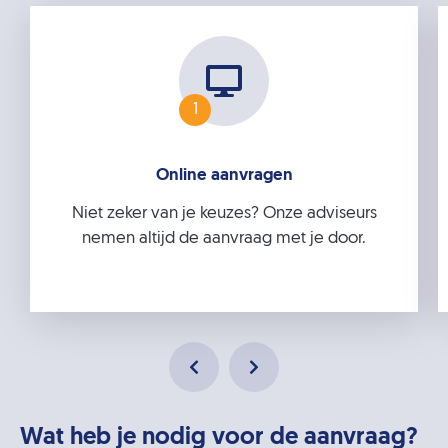
1
Online aanvragen
Niet zeker van je keuzes? Onze adviseurs
nemen altijd de aanvraag met je door.
Wat heb je nodig voor de aanvraag?