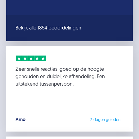
Bekijk alle 1854 beoordelingen
Zeer snelle reacties, goed op de hoogte
gehouden en duidelijke afhandeling. Een
uitstekend tussenpersoon.
Arno
2 dagen geleden