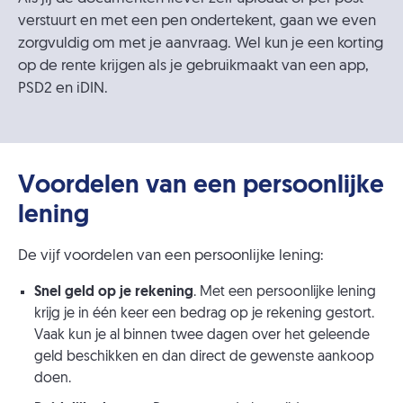
verstuurt en met een pen ondertekent, gaan we even
zorgvuldig om met je aanvraag. Wel kun je een korting
op de rente krijgen als je gebruikmaakt van een app,
PSD2 en iDIN.
Voordelen van een persoonlijke
lening
De vijf voordelen van een persoonlijke lening:
Snel geld op je rekening
. Met een persoonlijke lening
krijg je in één keer een bedrag op je rekening gestort.
Vaak kun je al binnen twee dagen over het geleende
geld beschikken en dan direct de gewenste aankoop
doen.