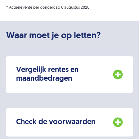
* Actuele rente per donderdag 6 augustus 2026
Maandtermijn:
Waar moet je op letten?
€ 375
96 maanden
Vergelijk rentes en
€ 375 p/m - Rente: 10,2%
maandbedragen
Totaalprijs: € 36.157,41
Check de voorwaarden