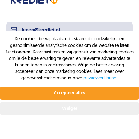
lenen@krediet.nl
De cookies die wij plaatsen bestaan uit noodzakelijke en
geanonimiseerde analytische cookies om de website te laten
functioneren. Daarnaast maken wij gebruik van marketing cookies
0318 88 88 88
om je de beste ervaring te geven en relevante advertenties te
kunnen tonen in zoekmachines. Wil je de beste ervaring
accepteer dan onze marketing cookies. Lees meer over
gegevensbescherming in onze
privacyverklaring
.
Profiteer nu van de laagste rente.
Vanaf 6,4% vaste
rente bij Krediet.nl
Accepteer alles
Adresgegevens
Offerte aanvragen
Baron van Nagellstraat 144
Weiger
3771 LL
Barneveld