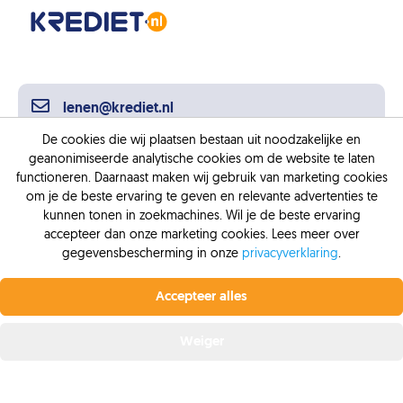
lenen@krediet.nl
De cookies die wij plaatsen bestaan uit noodzakelijke en
geanonimiseerde analytische cookies om de website te laten
0318 88 88 88
functioneren. Daarnaast maken wij gebruik van marketing cookies
om je de beste ervaring te geven en relevante advertenties te
kunnen tonen in zoekmachines. Wil je de beste ervaring
accepteer dan onze marketing cookies. Lees meer over
gegevensbescherming in onze
privacyverklaring
.
Profiteer nu van de laagste rente.
Vanaf 6,4% vaste
Bezoekadres
Postadres
rente bij Krediet.nl
Accepteer alles
Baron van Nagellstraat 144
Baron van Nagellstraat 144
Offerte aanvragen
Weiger
3771 LL
3771 LL
Barneveld
Barneveld