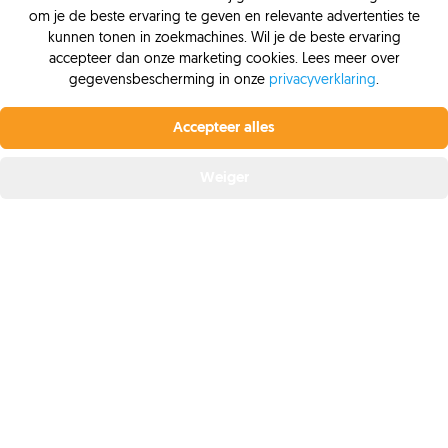
Wat is een consumptief krediet?
om je de beste ervaring te geven en relevante advertenties te
Wat is boetevrij aflossen?
kunnen tonen in zoekmachines. Wil je de beste ervaring
accepteer dan onze marketing cookies. Lees meer over
Bekijk alle
veelgestelde vragen
.
gegevensbescherming in onze
privacyverklaring
.
Profiteer nu van de laagste rente.
Vanaf 6,4% vaste
rente bij Krediet.nl
Accepteer alles
Belangrijke pagina's
Offerte aanvragen
Persoonlijke lening
Weiger
Lening afsluiten
Freo lening
Greenloans lening
Lening oversluiten
Leendoelen
Lening afgewezen