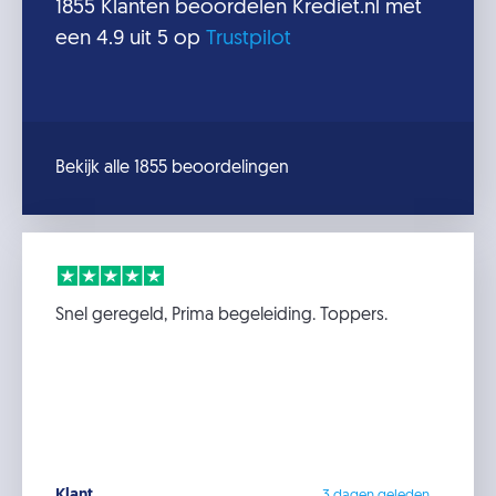
1855
Klanten beoordelen
Krediet.nl
met
een
4.9
uit 5 op
Trustpilot
Bekijk alle 1855 beoordelingen
Snel geregeld, Prima begeleiding. Toppers.
Klant
3 dagen geleden