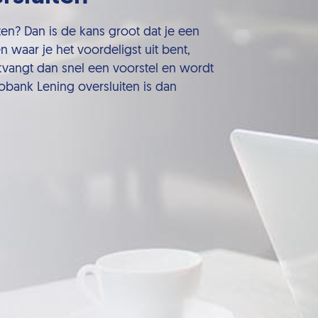
ten? Dan is de kans groot dat je een
en waar je het voordeligst uit bent,
ontvangt dan snel een voorstel en wordt
obank Lening oversluiten is dan