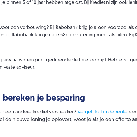
e binnen 5 of 10 jaar hebben afgelost. Bij Krediet.nl zijn ook len
n voor een verbouwing? Bij Rabobank krijg je alleen voordeel als
te: bij Rabobank kun je na je 68e geen lening meer afsluiten. Bij 
ijft jouw aanspreekpunt gedurende de hele looptijd. Heb je zorg
n vaste adviseur.
 bereken je besparing
aar een andere kredietverstrekker?
Vergelijk dan de rente
eens
eel de nieuwe lening je oplevert, weet je als je een offerte 