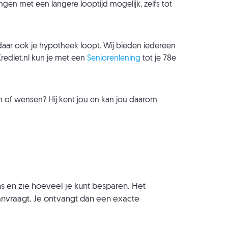
ingen met een langere looptijd mogelijk, zelfs tot
 daar ook je hypotheek loopt. Wij bieden iedereen
Krediet.nl kun je met een
Seniorenlening
tot je 78e
en of wensen? Hij kent jou en kan jou daarom
 en zie hoeveel je kunt besparen. Het
aanvraagt. Je ontvangt dan een exacte