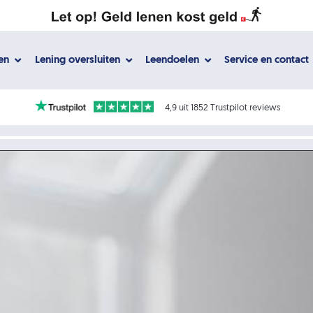
gen
Lening oversluiten
Leendoelen
Service en contact
4,9 uit 1852 Trustpilot reviews