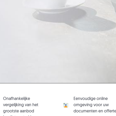
Onafhankelijke
Eenvoudige online
vergelijking van het
omgeving voor uw
grootste aanbod
documenten en offert