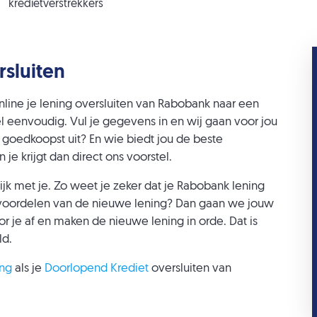
kredietverstrekkers
sluiten
online je lening oversluiten van Rabobank naar een
el eenvoudig. Vul je gegevens in en wij gaan voor jou
 goedkoopst uit? En wie biedt jou de beste
 krijgt dan direct ons voorstel.
k met je. Zo weet je zeker dat je Rabobank lening
de voordelen van de nieuwe lening? Dan gaan we jouw
 je af en maken de nieuwe lening in orde. Dat is
ld.
ing
als je
Doorlopend Krediet
oversluiten van