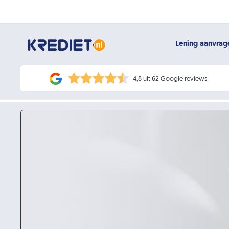
Lening aanvra
4,8 uit 62 Google reviews