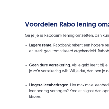
Voordelen Rabo lening om
Ga je je je Rabobank lening omzetten, dan ku
Lagere rente.
Rabobank rekent een hogere rent
en sterk geautomatiseerd afgehandeld. Rabo
Geen dure verzekering
. Als je geld leent bij 
je zo’n verzekering wilt. Wil je dat, dan ben j
Hogere leenbedragen
. Het maximale leenbedra
leenbedrag verhogen? Krediet.nl gaat dan opnie
kiezen.