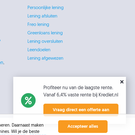
Persoonlijke lening
Lening afsluiten
Freo lening
Greenloans lening
?
Lening oversluiten
Leendoelen
Lening afgewezen
en
.
Profiteer nu van de laagste rente.
Vanaf 6,4% vaste rente bij Krediet.nl
Vraag direct een offerte aan
oneren. Daarnaast maken
Accepteer alles
ines. Wil je de beste