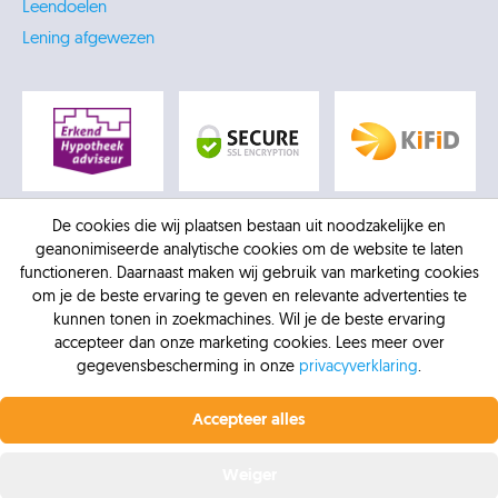
Leendoelen
Lening afgewezen
De cookies die wij plaatsen bestaan uit noodzakelijke en
geanonimiseerde analytische cookies om de website te laten
functioneren. Daarnaast maken wij gebruik van marketing cookies
om je de beste ervaring te geven en relevante advertenties te
kunnen tonen in zoekmachines. Wil je de beste ervaring
accepteer dan onze marketing cookies. Lees meer over
gegevensbescherming in onze
privacyverklaring
.
Profiteer nu van de laagste rente.
Vanaf 6,4% vaste
© 2026 -
AFM: 12016770
-
Kifid: 300.012307
-
KVK:
rente bij Krediet.nl
Accepteer alles
Krediet.nl
30137218
-
Privacybeleid
-
Vergelijkingskaart
-
Sitemap
Offerte aanvragen
Weiger