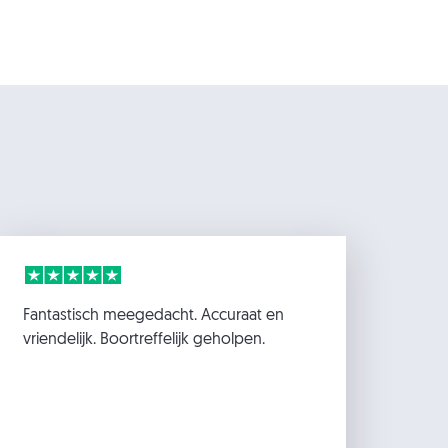
Fantastisch meegedacht. Accuraat en
vriendelijk. Boortreffelijk geholpen.