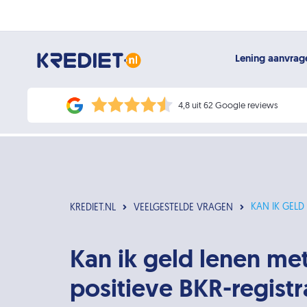
Lening aanvra
4,8 uit 62 Google reviews
KAN IK GELD
KREDIET.NL
VEELGESTELDE VRAGEN
Kan ik geld lenen me
positieve BKR-registr