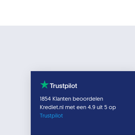
1854
Klanten beoordelen
Krediet.nl
met een
4.9
uit 5 op
Trustpilot