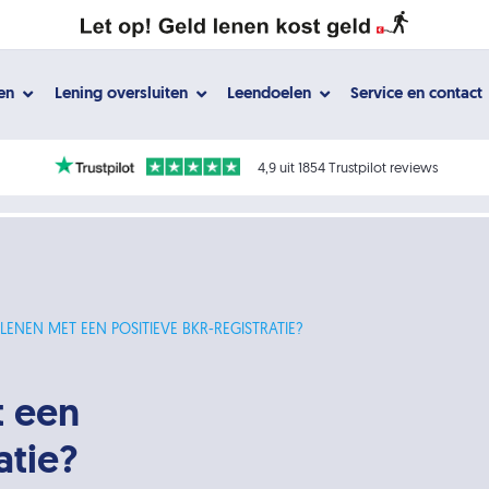
gen
Lening oversluiten
Leendoelen
Service en contact
4,9 uit 1854 Trustpilot reviews
 LENEN MET EEN POSITIEVE BKR-REGISTRATIE?
t een
atie?