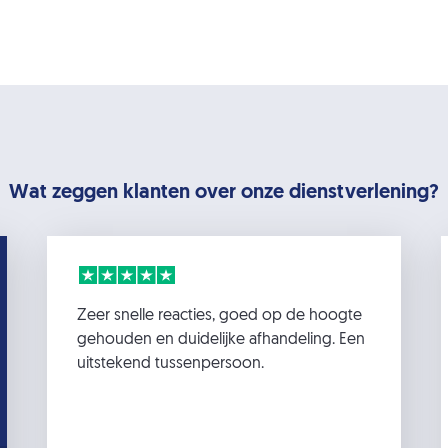
Wat zeggen klanten over onze dienstverlening?
Zeer snelle reacties, goed op de hoogte
gehouden en duidelijke afhandeling. Een
uitstekend tussenpersoon.