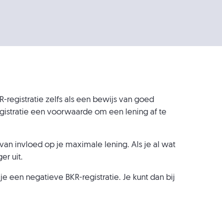
R-registratie zelfs als een bewijs van goed
gistratie een voorwaarde om een lening af te
 van invloed op je maximale lening. Als je al wat
r uit.
e een negatieve BKR-registratie. Je kunt dan bij