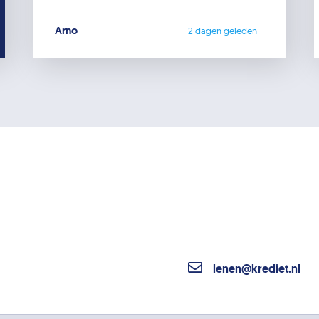
Arno
2 dagen geleden
lenen@krediet.nl