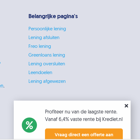
Belangrijke pagina's
Persoonlijke lening
Lening afsluiten
Freo lening
Greenloans lening
?
Lening oversluiten
Leendoelen
Lening afgewezen
en
.
Profiteer nu van de laagste rente.
Vanaf 6,4% vaste rente bij Krediet.nl
Vraag direct een offerte aan