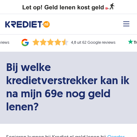
eviews
4,8 uit 62 Google reviews
Bij welke
kredietverstrekker kan ik
na mijn 69e nog geld
lenen?