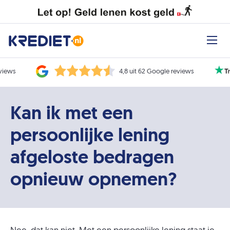
eviews
4,8 uit 62 Google reviews
Kan ik met een
persoonlijke lening
afgeloste bedragen
opnieuw opnemen?