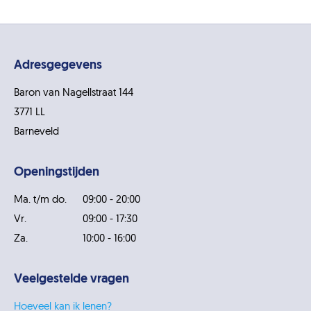
Adresgegevens
Baron van Nagellstraat 144
3771 LL
Barneveld
Openingstijden
Ma. t/m do.
09:00 - 20:00
Vr.
09:00 - 17:30
Za.
10:00 - 16:00
Veelgestelde vragen
Hoeveel kan ik lenen?