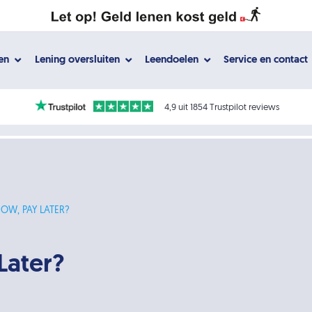
gen
Lening oversluiten
Leendoelen
Service en contact
4,9 uit 1854 Trustpilot reviews
NOW, PAY LATER?
Later?