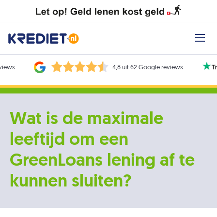
eviews
4,8 uit 62 Google reviews
Wat is de maximale
leeftijd om een
GreenLoans lening af te
kunnen sluiten?