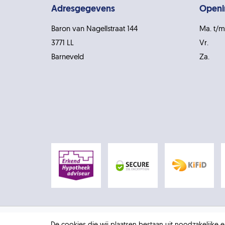
Adresgegevens
Openi
Baron van Nagellstraat 144
Ma. t/m
3771 LL
Vr.
Barneveld
Za.