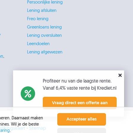
Persoonlijke lening
Lening afsluiten
Freo lening
Greenloans lening
?
Lening oversluiten
Leendoelen
Lening afgewezen
en
.
Profiteer nu van de laagste rente.
Vanaf 6,4% vaste rente bij Krediet.nl
Vraag direct een offerte aan
oneren. Daarnaast maken
Accepteer alles
ines. Wil je de beste
lijkingskaart
-
Sitemap
laring
.