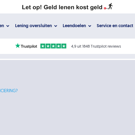
gen
Lening oversluiten
Leendoelen
Service en contact
4,9 uit 1848 Trustpilot reviews
NCIERING?