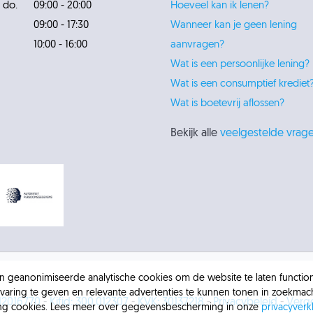
 do.
09:00 - 20:00
Hoeveel kan ik lenen?
09:00 - 17:30
Wanneer kan je geen lening
10:00 - 16:00
aanvragen?
Wat is een persoonlijke lening?
Wat is een consumptief krediet
Wat is boetevrij aflossen?
Bekijk alle
veelgestelde vrag
 en geanonimiseerde analytische cookies om de website te laten functi
varing te geven en relevante advertenties te kunnen tonen in zoekmach
12016770
-
Kifid: 300.012307
-
KVK: 30137218
-
Privacybeleid
-
Verge
ing cookies. Lees meer over gegevensbescherming in onze
privacyverk