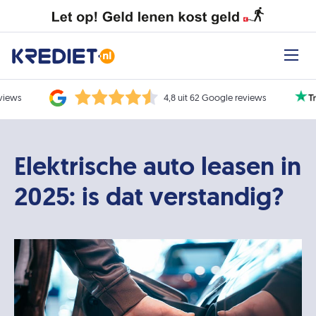
eviews
4,8 uit 62 Google reviews
Elektrische auto leasen in
2025: is dat verstandig?