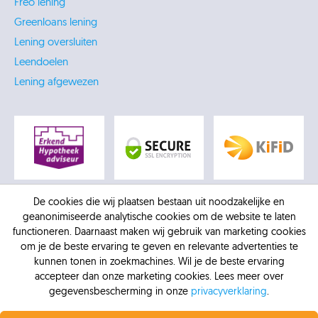
Freo lening
Greenloans lening
Lening oversluiten
Leendoelen
Lening afgewezen
De cookies die wij plaatsen bestaan uit noodzakelijke en
geanonimiseerde analytische cookies om de website te laten
functioneren. Daarnaast maken wij gebruik van marketing cookies
om je de beste ervaring te geven en relevante advertenties te
kunnen tonen in zoekmachines. Wil je de beste ervaring
accepteer dan onze marketing cookies. Lees meer over
gegevensbescherming in onze
privacyverklaring
.
Profiteer nu van de laagste rente.
Vanaf 6,4% vaste
© 2026 -
AFM: 12016770
-
Kifid: 300.012307
-
KVK: