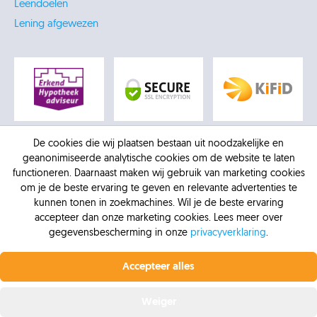
Leendoelen
Lening afgewezen
De cookies die wij plaatsen bestaan uit noodzakelijke en
geanonimiseerde analytische cookies om de website te laten
functioneren. Daarnaast maken wij gebruik van marketing cookies
om je de beste ervaring te geven en relevante advertenties te
kunnen tonen in zoekmachines. Wil je de beste ervaring
accepteer dan onze marketing cookies. Lees meer over
gegevensbescherming in onze
privacyverklaring
.
Profiteer nu van de laagste rente.
Vanaf 6,4% vaste
© 2026 -
AFM: 12016770
-
Kifid: 300.012307
-
KVK:
rente bij Krediet.nl
Accepteer alles
Krediet.nl
30137218
-
Privacybeleid
-
Vergelijkingskaart
-
Sitemap
Offerte aanvragen
Weiger