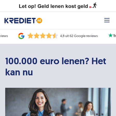
eviews
4,8 uit 62 Google reviews
100.000 euro lenen? Het
kan nu