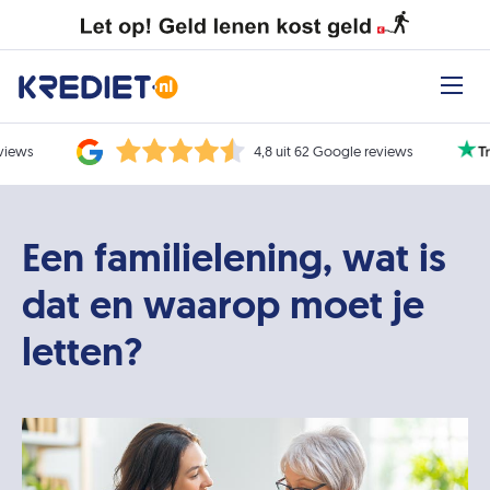
eviews
4,8 uit 62 Google reviews
Een familielening, wat is
dat en waarop moet je
letten?