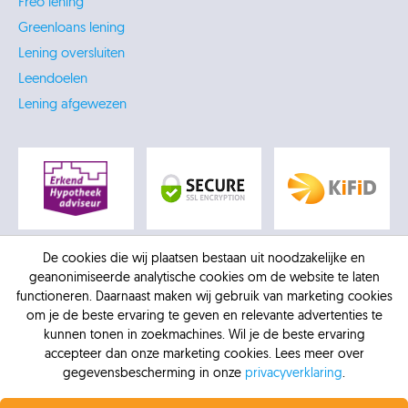
Freo lening
Greenloans lening
Lening oversluiten
Leendoelen
Lening afgewezen
De cookies die wij plaatsen bestaan uit noodzakelijke en
geanonimiseerde analytische cookies om de website te laten
functioneren. Daarnaast maken wij gebruik van marketing cookies
om je de beste ervaring te geven en relevante advertenties te
kunnen tonen in zoekmachines. Wil je de beste ervaring
accepteer dan onze marketing cookies. Lees meer over
gegevensbescherming in onze
privacyverklaring
.
© 2026 -
AFM: 12016770
-
Kifid: 300.012307
-
KVK:
Profiteer nu van de laagste rente.
Vanaf 6,4% vaste