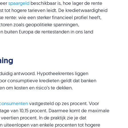
meer
spaargeld
beschikbaar is, hoe lager de rente
uist tot hogere tarieven leidt. De kredietwaardigheid
e rente: wie een sterker financieel profiel heeft,
actoren zoals geopolitieke spanningen,
en buiten Europa de rentestanden in ons land
ning
nduidig antwoord. Hypotheekrentes liggen
oor consumptieve kredieten geldt dat banken
n om kosten en risico’s te dekken.
r consumenten
vastgesteld op zes procent. Voor
centage van 10,15 procent. Daarmee komt de maximale
eertien procent. In de praktijk zie je dat
en uiteenlopen van enkele procenten tot hogere