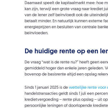
Daarnaast speelt de kapitaalmarkt mee: hoe 
kan zijn, terwijl een grote vraag naar krediet j
van de lener zelf beïnvloedt ook de uiteindelijk
betaalt minder. En natuurlijk kunnen externe f
energieprijzen en besluiten van centrale bank
beïnvloeden.
De huidige rente op een le
De vraag “wat is de rente nu?” heeft geen ee
gemiddeld hoger dan enkele jaren geleden. V
bovenop de basisrente altijd een opslag rekene
Sinds 1 januari 2025 is de
wettelijke rente voo
handelstransacties geldt sinds 1 juli een per
kredietvergoeding – rente plus opslag – uit op v
persoonlijke leningen of doorlopende krediet