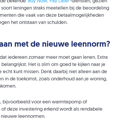
 de bekende ‘
Buy Now, Pay Later’
-diensten, gezien
it soort leningen straks meetellen bij de beoordeling
nsumenten die vaak van deze betaalmogelijkheden
gen het ontstaan van schulden.
gaan met de nieuwe leennorm?
 dat iedereen zomaar meer moet gaan lenen. Extra
 belangrijkst. Het is slim om goed te kijken naar je
 echt kunt missen. Denk daarbij niet alleen aan de
en in de toekomst, zoals onderhoud aan je woning,
inkomen.
g
, bijvoorbeeld voor een warmtepomp of
en of deze investering erkend wordt als rendabele
de nieuwe leennormen.