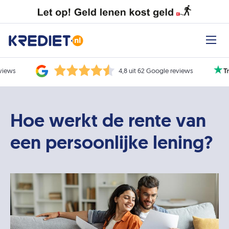
eviews
4,8 uit 62 Google reviews
Hoe werkt de rente van
een persoonlijke lening?