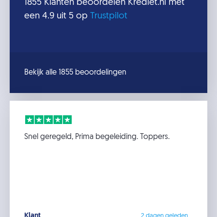
1855
Klanten beoordelen
Krediet.nl
met
een
4.9
uit 5 op
Trustpilot
Bekijk alle 1855 beoordelingen
Snel geregeld, Prima begeleiding. Toppers.
Klant
2 dagen geleden