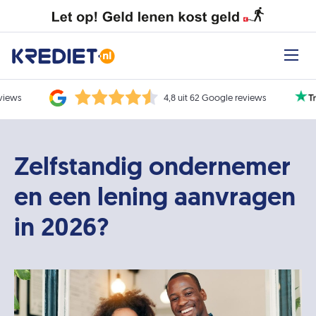
eviews
4,8 uit 62 Google reviews
Zelfstandig ondernemer
en een lening aanvragen
in 2026?