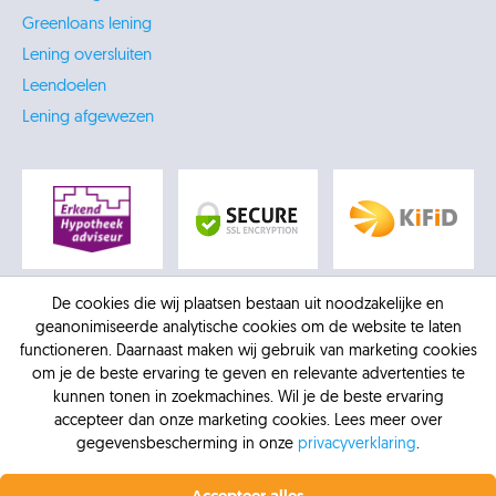
Greenloans lening
Lening oversluiten
Leendoelen
Lening afgewezen
De cookies die wij plaatsen bestaan uit noodzakelijke en
geanonimiseerde analytische cookies om de website te laten
functioneren. Daarnaast maken wij gebruik van marketing cookies
om je de beste ervaring te geven en relevante advertenties te
kunnen tonen in zoekmachines. Wil je de beste ervaring
accepteer dan onze marketing cookies. Lees meer over
gegevensbescherming in onze
privacyverklaring
.
© 2026 -
AFM: 12016770
-
Kifid: 300.012307
-
KVK:
Profiteer nu van de laagste rente.
Vanaf 6,4% vaste
rente bij Krediet.nl