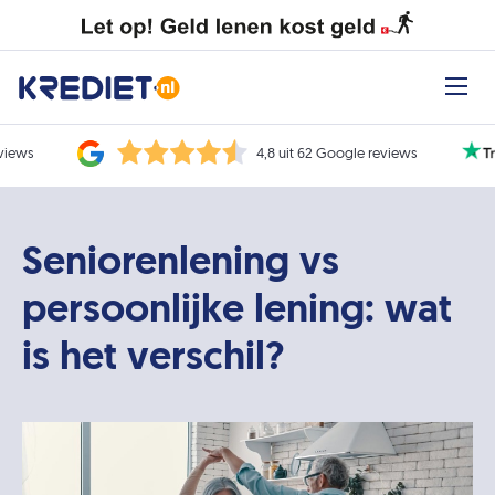
eviews
4,8 uit 62 Google reviews
Seniorenlening vs
persoonlijke lening: wat
is het verschil?