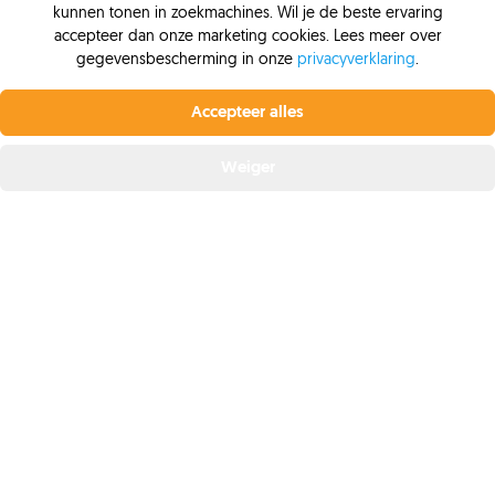
kunnen tonen in zoekmachines. Wil je de beste ervaring
Freo lening
accepteer dan onze marketing cookies. Lees meer over
Greenloans lening
gegevensbescherming in onze
privacyverklaring
.
Profiteer nu van de laagste rente.
Vanaf 6,4% vaste
Lening oversluiten
rente bij Krediet.nl
Accepteer alles
Leendoelen
Lening afgewezen
Offerte aanvragen
Weiger