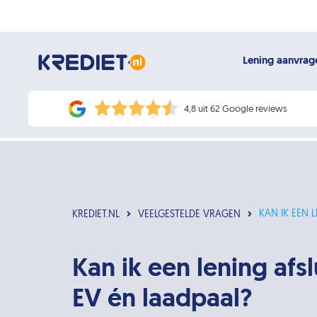
Lening aanvra
4,8 uit 62 Google reviews
KAN IK EEN 
KREDIET.NL
VEELGESTELDE VRAGEN
Kan ik een lening afs
EV én laadpaal?