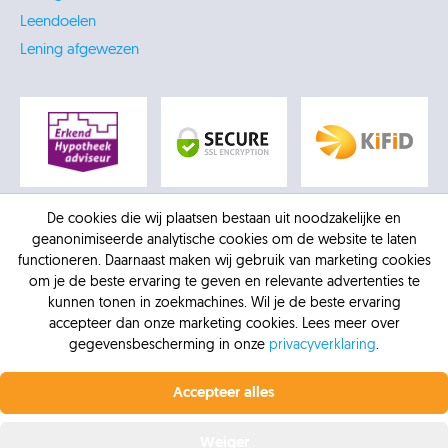
Leendoelen
Lening afgewezen
De cookies die wij plaatsen bestaan uit noodzakelijke en
geanonimiseerde analytische cookies om de website te laten
functioneren. Daarnaast maken wij gebruik van marketing cookies
om je de beste ervaring te geven en relevante advertenties te
kunnen tonen in zoekmachines. Wil je de beste ervaring
accepteer dan onze marketing cookies. Lees meer over
gegevensbescherming in onze
privacyverklaring
.
Profiteer nu van de laagste rente.
Vanaf 6,4% vaste
© 2026 -
AFM: 12016770
-
Kifid: 300.012307
-
KVK:
rente bij Krediet.nl
Accepteer alles
Krediet.nl
30137218
-
Privacybeleid
-
Vergelijkingskaart
-
Sitemap
Offerte aanvragen
Weiger