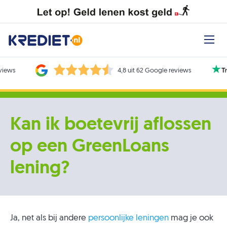
eviews
4,8 uit 62 Google reviews
Kan ik boetevrij aflossen
op een GreenLoans
lening?
Ja, net als bij andere
persoonlijke leningen
mag je ook