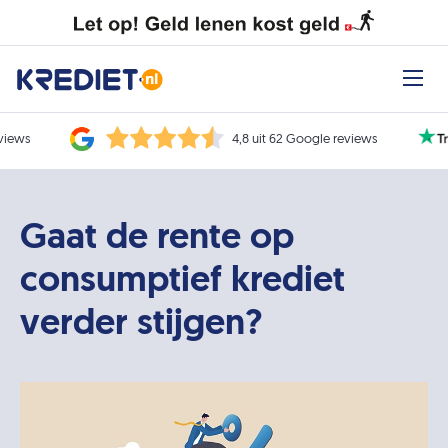
eviews
4,8 uit 62 Google reviews
Gaat de rente op
consumptief krediet
verder stijgen?