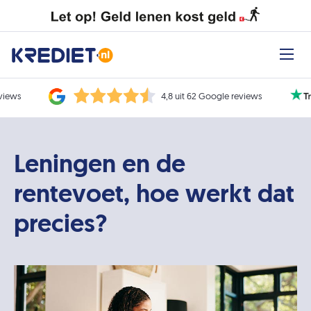
eviews
4,8 uit 62 Google reviews
Leningen en de
rentevoet, hoe werkt dat
precies?