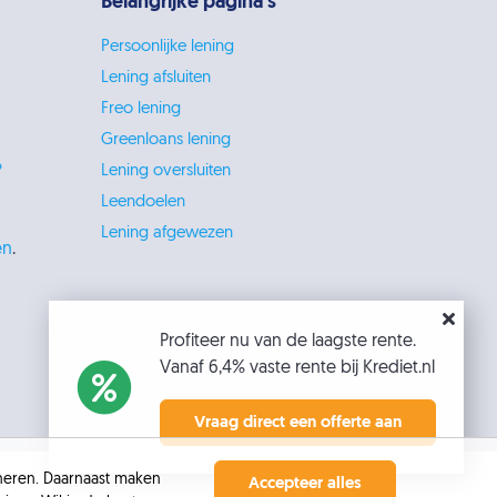
Belangrijke pagina's
Persoonlijke lening
Lening afsluiten
Freo lening
Greenloans lening
?
Lening oversluiten
Leendoelen
Lening afgewezen
en
.
Profiteer nu van de laagste rente.
Vanaf 6,4% vaste rente bij Krediet.nl
Vraag direct een offerte aan
oneren. Daarnaast maken
Accepteer alles