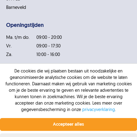
Barneveld
Openingstijden
Ma. t/m do.
09:00 - 20:00
Vr.
09:00 - 17:30
Za.
10:00 - 16:00
De cookies die wij plaatsen bestaan uit noodzakelijke en
Veelgestelde vragen
geanonimiseerde analytische cookies om de website te laten
functioneren. Daarnaast maken wij gebruik van marketing cookies
Hoeveel kan ik lenen?
om je de beste ervaring te geven en relevante advertenties te
Wanneer kan je geen lening aanvragen?
kunnen tonen in zoekmachines. Wil je de beste ervaring
Wat is een persoonlijke lening?
accepteer dan onze marketing cookies. Lees meer over
gegevensbescherming in onze
privacyverklaring
.
Wat is een consumptief krediet?
Profiteer nu van de laagste rente.
Vanaf 6,4% vaste
Wat is boetevrij aflossen?
rente bij Krediet.nl
Accepteer alles
Bekijk alle
veelgestelde vragen
.