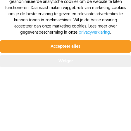
geanonimiseerde analytische cookies om de website te laten
Lening afsluiten
functioneren. Daarnaast maken wij gebruik van marketing cookies
Freo lening
om je de beste ervaring te geven en relevante advertenties te
kunnen tonen in zoekmachines. Wil je de beste ervaring
Greenloans lening
accepteer dan onze marketing cookies. Lees meer over
Lening oversluiten
gegevensbescherming in onze
privacyverklaring
.
Leendoelen
Profiteer nu van de laagste rente.
Vanaf 6,4% vaste
Lening afgewezen
rente bij Krediet.nl
Accepteer alles
Offerte aanvragen
Weiger