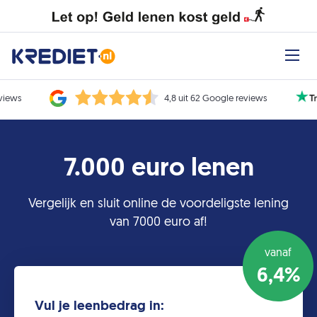
eviews
4,8 uit 62 Google reviews
7.000 euro lenen
Vergelijk en sluit online de voordeligste lening
van 7000 euro af!
vanaf
6,4%
Vul je leenbedrag in: