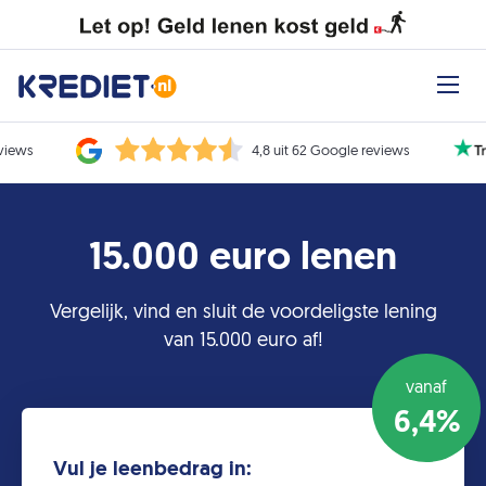
eviews
4,8 uit 62 Google reviews
15.000 euro lenen
Vergelijk, vind en sluit de voordeligste lening
van 15.000 euro af!
vanaf
6,4%
Vul je leenbedrag in: